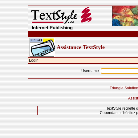
Internet Publishing
Assistance TextStyle
Login
Username:
Triangle Solution
Assis
TextStyle regrette 
Cependant, n'hésitez p